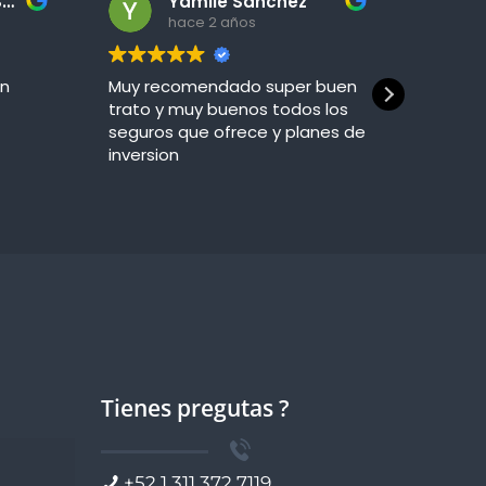
Victor Gutierrez Sanchez
Yamile Sanchez
hace 2 años
en
Muy recomendado super buen
Atenció
trato y muy buenos todos los
persona
seguros que ofrece y planes de
dudas 
inversion
siempr
inform
Leer m
movimi
La mej
con ello
Tienes pregutas ?
+52 1 311 372 7119