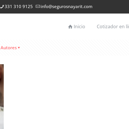
331 310 9125
info@segurosnayarit.com
Inicio
Cotizador en l
Autores