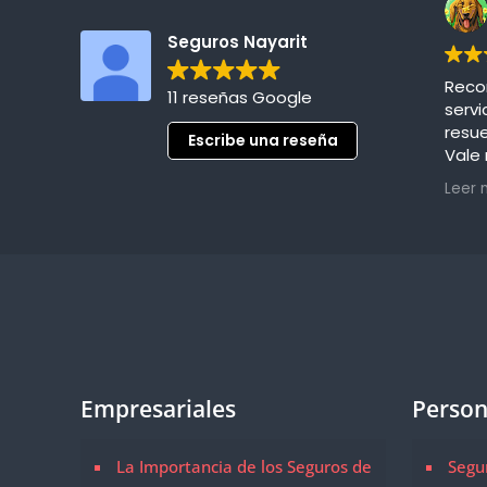
Seguros Nayarit
Reco
11 reseñas Google
servi
resu
Escribe una reseña
Vale
aseg
Leer 
👌🏻
Empresariales
Person
La Importancia de los Seguros de
Segu