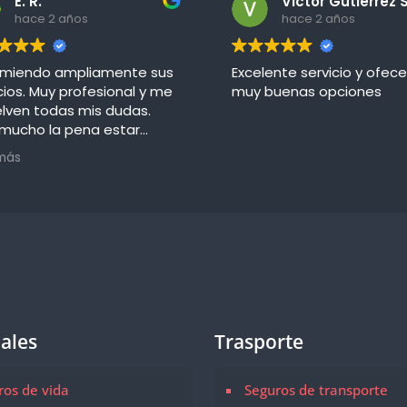
E. R.
hace 2 años
hace 2 años
miendo ampliamente sus
Excelente servicio y ofec
cios. Muy profesional y me
muy buenas opciones
elven todas mis dudas.
 mucho la pena estar
urado con Seguros Nayarit
más
ales
Trasporte
ros de vida
Seguros de transporte