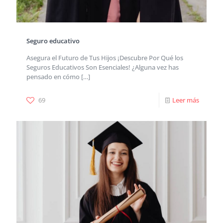
Seguro educativo
Asegura el Futuro de Tus Hijos ¡Descubre Por Qué los
Seguros Educativos Son Esenciales! ¿Alguna vez has
pensado en cómo
[…]
69
Leer más