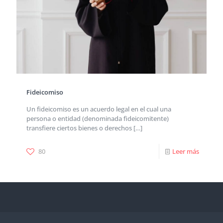
Fideicomiso
Un fideicomiso es un acuerdo legal en el cual una
persona o entidad (denominada fideicomitente)
transfiere ciertos bienes o derechos
[…]
80
Leer más