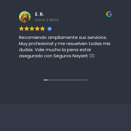
E. R.
hace 2 años
Recomiendo ampliamente sus servicios.
E
Muy profesional y me resuelven todas mis
o
dudas. Vale mucho la pena estar
asegurado con Seguros Nayarit 👌🏻