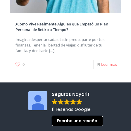
¿Cómo Vive Realmente Alguien que Empezó un Plan
Personal de Retiro a Tiempo?
Imagina despertar cada día sin preocuparte por tus
finanzas. Tener la libertad de viajar, disfrutar de tu
familia, y dedicarte
[…]
0
Leer más
Seguros Nayarit
11 reseñas Google
Escribe una reseña