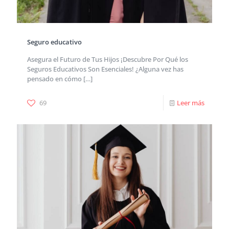
Seguro educativo
Asegura el Futuro de Tus Hijos ¡Descubre Por Qué los
Seguros Educativos Son Esenciales! ¿Alguna vez has
pensado en cómo
[…]
69
Leer más