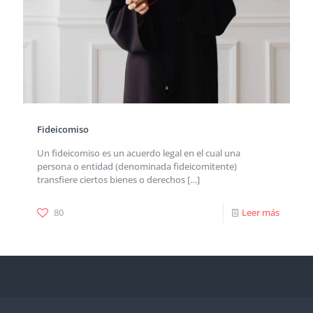
Fideicomiso
Un fideicomiso es un acuerdo legal en el cual una
persona o entidad (denominada fideicomitente)
transfiere ciertos bienes o derechos
[…]
80
Leer más