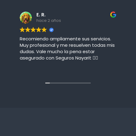
E. R.
hace 2 años
Recomiendo ampliamente sus servicios.
E
Muy profesional y me resuelven todas mis
o
dudas. Vale mucho la pena estar
asegurado con Seguros Nayarit 👌🏻