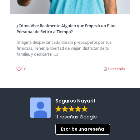
¿Cómo Vive Realmente Alguien que Empezó un Plan
Personal de Retiro a Tiempo?
Imagina despertar cada día sin preocuparte por tus
finanzas. Tener la libertad de viajar, disfrutar de tu
familia, y dedicarte
[…]
0
Leer más
Seguros Nayarit
11 reseñas Google
Escribe una reseña