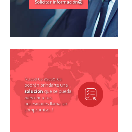
Solicitar información
Nuestros asesores
podrán brindarte una
solución
que se pueda
adecuar a tus
necesidades llama sin
compromiso..!