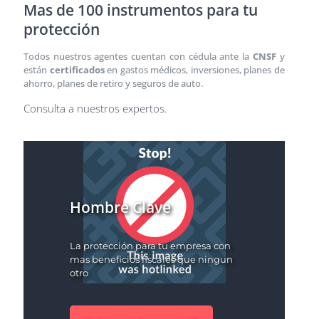
Mas de 100 instrumentos para tu
protección
Todos nuestros agentes cuentan con cédula ante la
CNSF
y
están
certificados
en gastos médicos, inversiones, planes de
ahorro, planes de retiro y seguros de auto.
Consulta a nuestros expertos.
Hombre Clave
La protección para tu empresa con
mas beneficios fiscales que ningun
otro