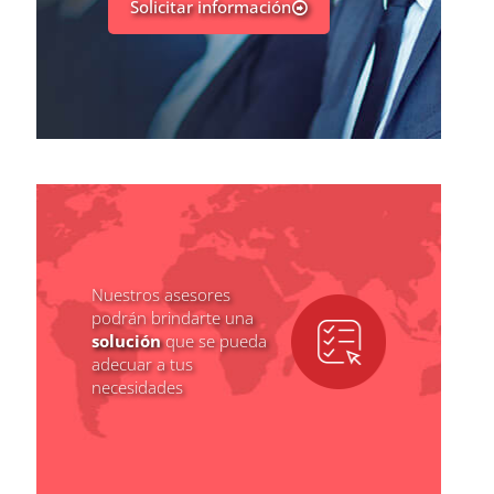
Solicitar información
Nuestros asesores
podrán brindarte una
solución
que se pueda
adecuar a tus
necesidades